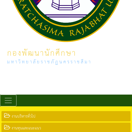
กองพัฒนานักศึกษา
มหาวิทยาลัยราชภัฏนครราชสีมา
งานบริหารทั่วไป
งานทุนและแนะแนว