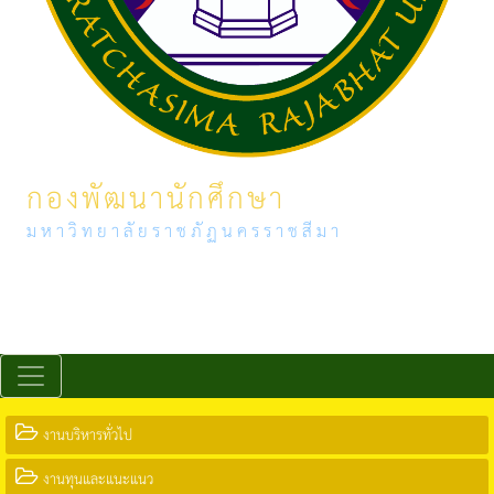
กองพัฒนานักศึกษา
มหาวิทยาลัยราชภัฏนครราชสีมา
งานบริหารทั่วไป
งานทุนและแนะแนว