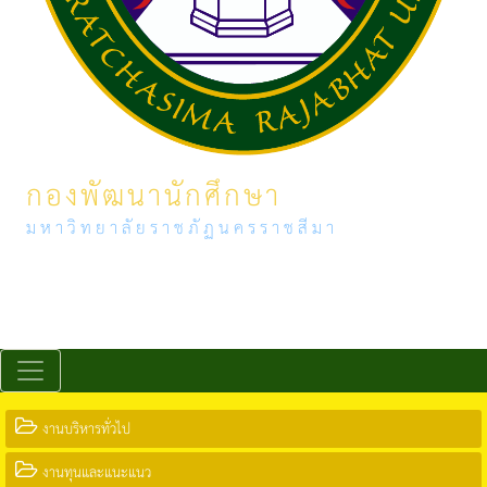
กองพัฒนานักศึกษา
มหาวิทยาลัยราชภัฏนครราชสีมา
งานบริหารทั่วไป
งานทุนและแนะแนว